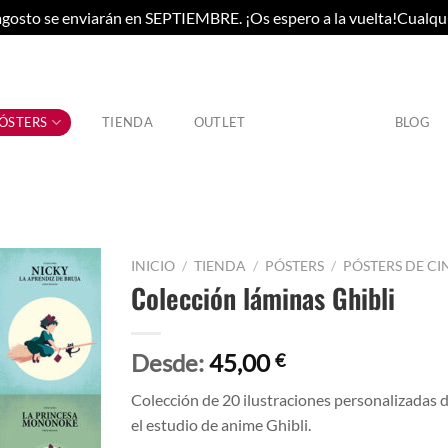
gosto se enviarán en SEPTIEMBRE. ¡Os espero a la vuelta!Cualqu
ÓSTERS
TIENDA
OUTLET
BLOG
INICIO
/
TIENDA
/
PÓSTERS
/
PÓSTERS DE CI
Colección láminas Ghibli
Desde:
45,00
€
Colección de 20 ilustraciones personalizadas d
el estudio de anime Ghibli.