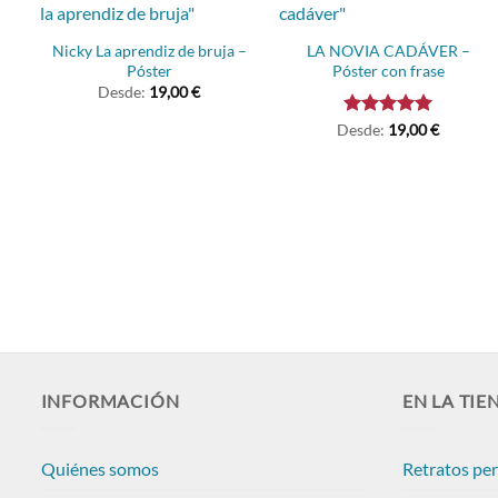
Nicky La aprendiz de bruja –
LA NOVIA CADÁVER –
Póster
Póster con frase
Desde:
19,00
€
Desde:
Valorado
19,00
€
con
5.00
de 5
r
INFORMACIÓN
EN LA TIE
Quiénes somos
Retratos pe