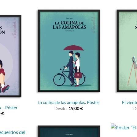
La colina de las amapolas. Póster
El vient
n – Póster
Desde:
19,00
€
D
0
€