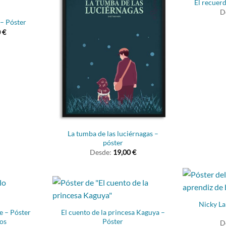
El recuer
D
 – Póster
0
€
La tumba de las luciérnagas –
póster
Desde:
19,00
€
Nicky La
e – Póster
El cuento de la princesa Kaguya –
os
Póster
D