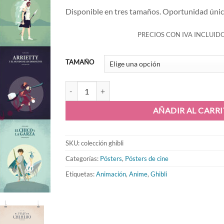
Disponible en tres tamaños. Oportunidad únic
PRECIOS CON IVA INCLUID
TAMAÑO
Colección láminas Ghibli cantidad
AÑADIR AL CARR
SKU:
colección ghibli
Categorías:
Pósters
,
Pósters de cine
Etiquetas:
Animación
,
Anime
,
Ghibli