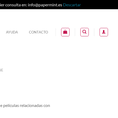
ier consulta en: info@papermint.es
Descartar
AYUDA
CONTACTO
NE
e películas relacionadas con