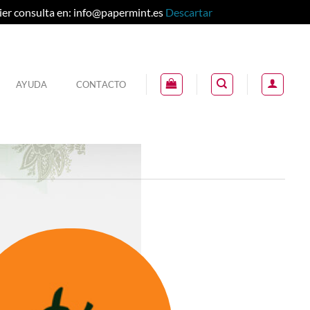
ier consulta en: info@papermint.es
Descartar
AYUDA
CONTACTO