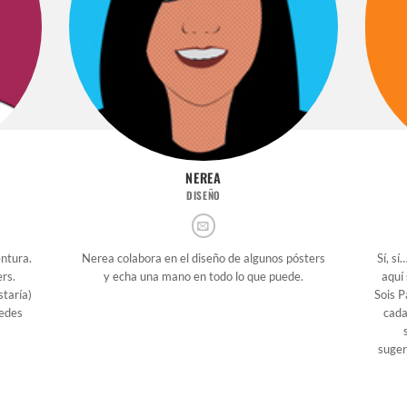
NEREA
DISEÑO
entura.
Nerea colabora en el diseño de algunos pósters
Sí, sí
ers.
y echa una mano en todo lo que puede.
aquí
staría)
Sois P
redes
cada
suger