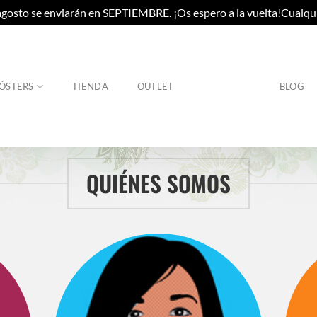
gosto se enviarán en SEPTIEMBRE. ¡Os espero a la vuelta!Cualqu
ÓSTERS
TIENDA
OUTLET
BLOG
QUIÉNES SOMOS