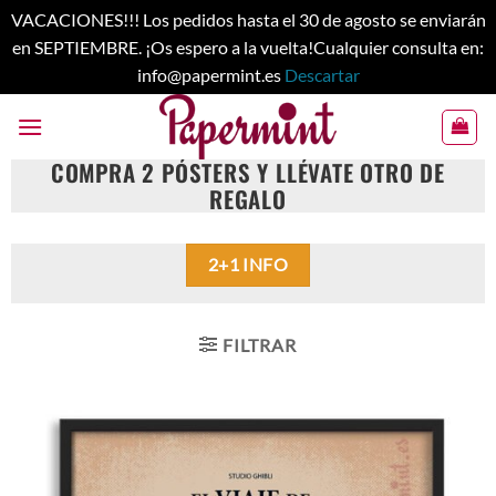
VACACIONES!!! Los pedidos hasta el 30 de agosto se enviarán
en SEPTIEMBRE. ¡Os espero a la vuelta!Cualquier consulta en:
info@papermint.es
Descartar
Saltar
al
contenido
COMPRA 2 PÓSTERS
Y
LLÉVATE OTRO DE
REGALO
2+1 INFO
FILTRAR