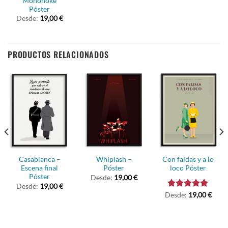
Mononoke
Póster
Desde:
19,00
€
PRODUCTOS RELACIONADOS
Casablanca –
Whiplash –
Con faldas y a lo
Escena final
Póster
loco Póster
Póster
Desde:
19,00
€
Desde:
19,00
€
Desde:
Valorado
19,00
€
con
5.00
de 5