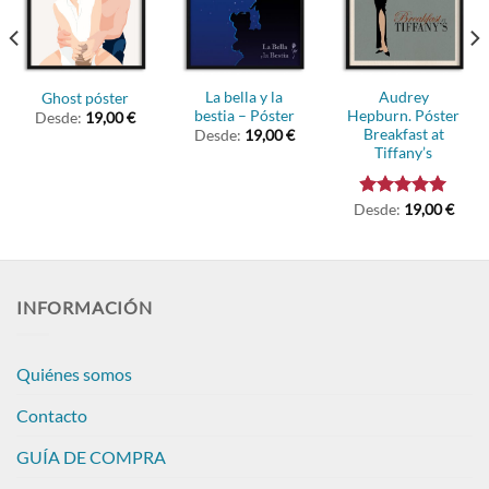
La bella y la
Audrey
Ghost póster
bestia – Póster
Hepburn. Póster
Desde:
19,00
€
Breakfast at
Desde:
19,00
€
Tiffany’s
Desde:
Valorado
19,00
€
con
5.00
de 5
INFORMACIÓN
Quiénes somos
Contacto
GUÍA DE COMPRA