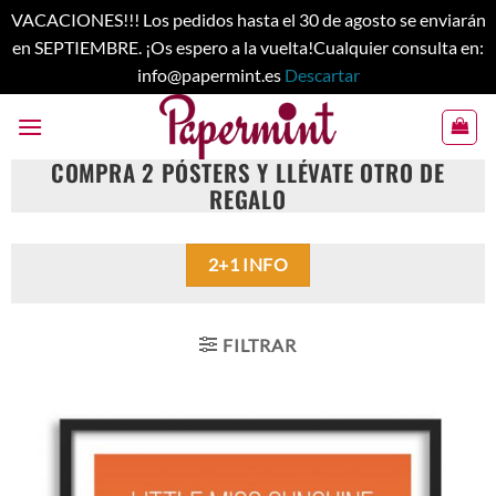
VACACIONES!!! Los pedidos hasta el 30 de agosto se enviarán
en SEPTIEMBRE. ¡Os espero a la vuelta!Cualquier consulta en:
info@papermint.es
Descartar
Saltar
al
contenido
COMPRA 2 PÓSTERS
Y
LLÉVATE OTRO DE
REGALO
2+1 INFO
FILTRAR