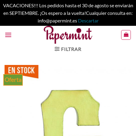
VACACIONES!!! Los pedidos hasta el 30 de agosto se enviarán
en SEPTIEMBRE. ¡Os espero a la vuelta!Cualquier consulta en:
info@papermint.es
Descartar
Saltar
al
contenido
FILTRAR
Oferta