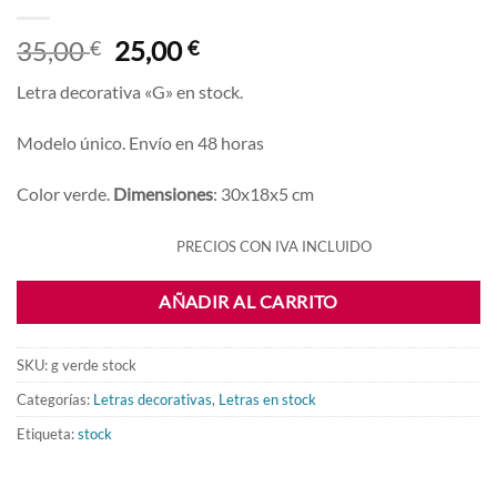
El
El
35,00
25,00
€
€
precio
precio
Letra decorativa «G» en stock.
original
actual
era:
es:
Modelo único. Envío en 48 horas
35,00 €.
25,00 €.
Color verde.
Dimensiones
: 30x18x5 cm
PRECIOS CON IVA INCLUIDO
AÑADIR AL CARRITO
SKU:
g verde stock
Categorías:
Letras decorativas
,
Letras en stock
Etiqueta:
stock