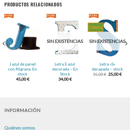
PRODUCTOS RELACIONADOS
Oferta
SIN EXISTENCIAS
SIN EXISTENCIAS
J azul de pared
Letra E azul
Letra «S»
con filigrana. En
decorada – En
decapada – stock
stock
Stock
El
El
35,00
€
25,00
€
ecio
precio
prec
45,00
€
34,00
€
ual
original
actu
era:
es:
00 €.
35,00 €.
25,0
INFORMACIÓN
Quiénes somos