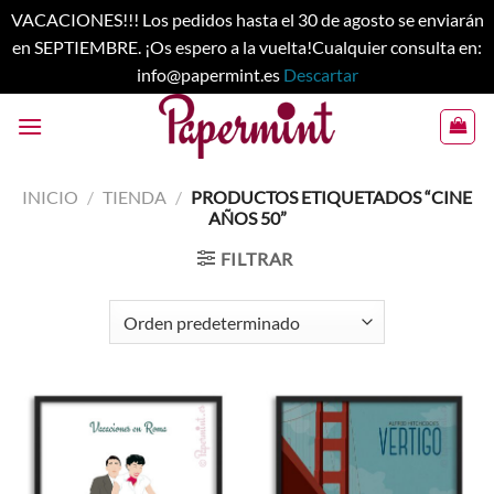
VACACIONES!!! Los pedidos hasta el 30 de agosto se enviarán
en SEPTIEMBRE. ¡Os espero a la vuelta!Cualquier consulta en:
info@papermint.es
Descartar
Saltar
al
contenido
INICIO
/
TIENDA
/
PRODUCTOS ETIQUETADOS “CINE
AÑOS 50”
FILTRAR