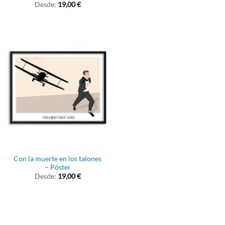
Desde:
Valorado
19,00
€
con
5.00
de 5
Con la muerte en los talones
– Póster
Desde:
19,00
€