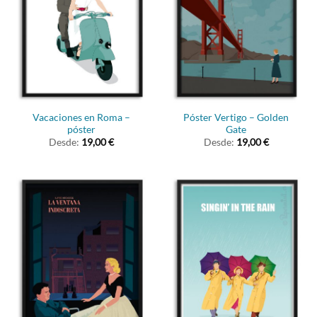
Vacaciones en Roma –
Póster Vertigo – Golden
póster
Gate
Desde:
19,00
€
Desde:
19,00
€